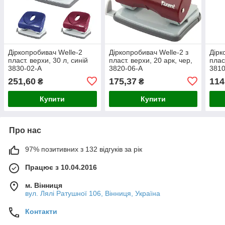
Діркопробивач Welle-2
Діркопробивач Welle-2 з
Дірк
пласт. верхи, 30 л, синій
пласт. верхи, 20 арк, чер,
плас
3830-02-А
3820-06-A
3810
251,60
175,37
114
₴
₴
Купити
Купити
Про нас
97% позитивних з 132 відгуків за рік
Працює з 10.04.2016
м. Вінниця
вул. Лялі Ратушної 106, Вінниця, Україна
Контакти