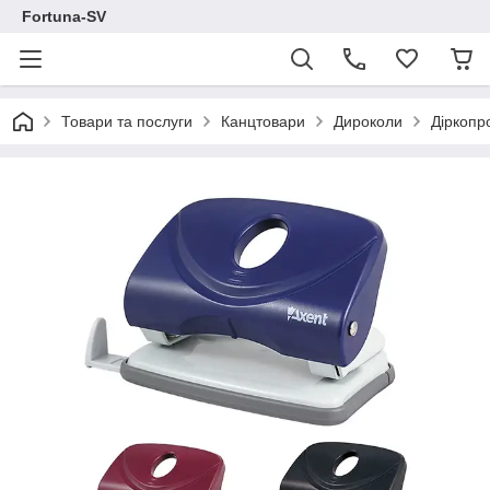
Fortuna-SV
Товари та послуги
Канцтовари
Дироколи
Діркопро