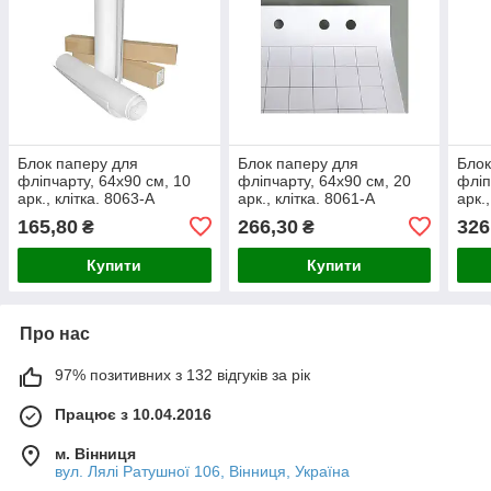
Блок паперу для
Блок паперу для
Блок
фліпчарту, 64х90 см, 10
фліпчарту, 64х90 см, 20
фліп
арк., клітка. 8063-A
арк., клітка. 8061-A
арк.
165,80
266,30
326
₴
₴
Купити
Купити
Про нас
97% позитивних з 132 відгуків за рік
Працює з 10.04.2016
м. Вінниця
вул. Лялі Ратушної 106, Вінниця, Україна