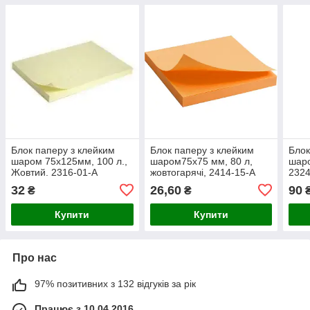
Блок паперу з клейким
Блок паперу з клейким
Блок
шаром 75x125мм, 100 л.,
шаром75x75 мм, 80 л,
шаро
Жовтий. 2316-01-A
жовтогарячі, 2414-15-A
2324
32
26,60
90
₴
₴
Купити
Купити
Про нас
97% позитивних з 132 відгуків за рік
Працює з 10.04.2016