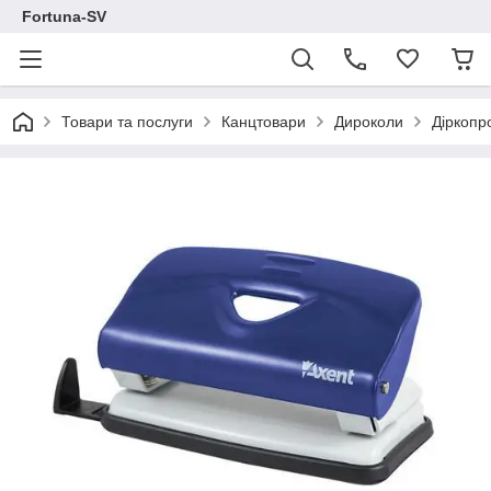
Fortuna-SV
Товари та послуги
Канцтовари
Дироколи
Діркопр