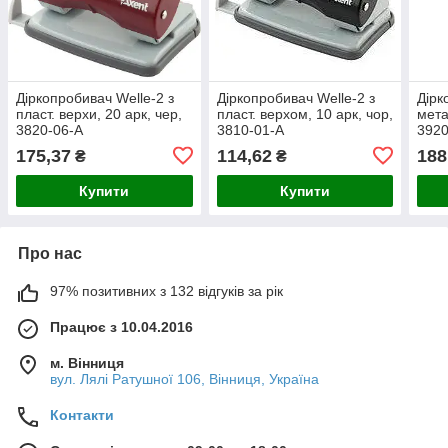
Діркопробивач Welle-2 з
Діркопробивач Welle-2 з
Дірк
пласт. верхи, 20 арк, чер,
пласт. верхом, 10 арк, чор,
мета
3820-06-A
3810-01-A
3920
175,37
114,62
188
₴
₴
Купити
Купити
Про нас
97% позитивних з 132 відгуків за рік
Працює з 10.04.2016
м. Вінниця
вул. Лялі Ратушної 106, Вінниця, Україна
Контакти