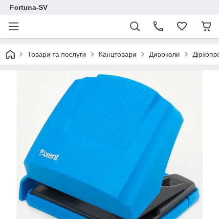
Fortuna-SV
Товари та послуги
Канцтовари
Дироколи
Діркопро