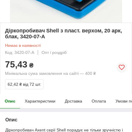
Діркопробивач Shell з пласт. верхом, 20 арк,
блак, 3420-07-A
Немає в наявності
Код: 3420-07-A
Опт і роздріб
75,43
₴
Мінімальна сума замовлення на сайті — 400 ₴
62,42 ₴
від 72 шт.
Опис
Характеристики
Доставка
Оплата
Умови п
Опис
Діркопробивач Axent серії Shell порадує не тільки зручністю і