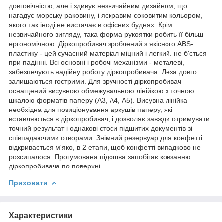
довговічністю, але і здивує незвичайним дизайном, що
нагадує морську раковину, і яскравим соковитим кольором,
якого так іноді не вистачає в офісних буднях. Крім
незвичайного вигляду, така форма рукоятки робить її більш
ергономічною. Діркопробивач зроблений з якісного ABS-
пластику - цей сучасний матеріал міцний і легкий, не б'ється
при падінні. Всі основні і робочі механізми - металеві,
забезпечують надійну роботу діркопробивача. Леза довго
залишаються гострими. Для зручності діркопробивач
оснащений висувною обмежувальною лінійкою з точною
шкалою форматів паперу (А3, А4, А5). Висувна лінійка
необхідна для позиціонування аркушів паперу, які
вставляються в діркопробивач, і дозволяє завжди отримувати
точний результат і однакові стоси підшитих документів зі
співпадаючими отворами. Знімний резервуар для конфетті
відкривається м'яко, в 2 етапи, щоб конфетті випадково не
розсипалося. Прогумована підошва запобігає ковзанню
діркопробивача по поверхні.
Приховати
Характеристики