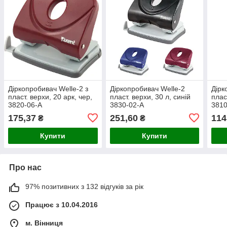
Діркопробивач Welle-2 з
Діркопробивач Welle-2
Дірк
пласт. верхи, 20 арк, чер,
пласт. верхи, 30 л, синій
плас
3820-06-A
3830-02-А
3810
175,37
251,60
114
₴
₴
Купити
Купити
Про нас
97% позитивних з 132 відгуків за рік
Працює з 10.04.2016
м. Вінниця