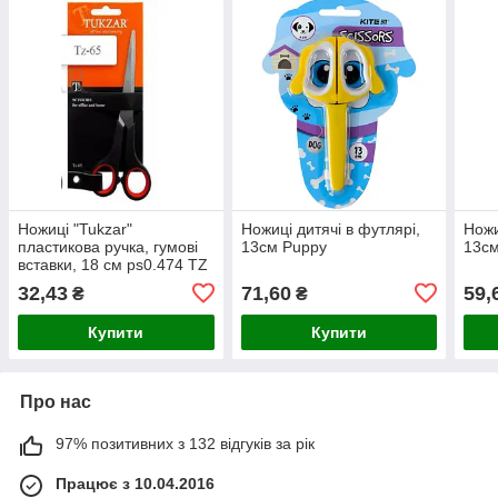
Ножиці "Tukzar"
Ножиці дитячі в футлярі,
Ножи
пластикова ручка, гумові
13см Puppy
13см
вставки, 18 см ps0.474 TZ
65
32,43
71,60
59,
₴
₴
Купити
Купити
Про нас
97% позитивних з 132 відгуків за рік
Працює з 10.04.2016