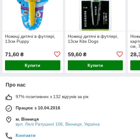
Ножиці дитячі в футлярі,
Ножиці дитячі в футлярі,
Ножи
13см Puppy
13см Kite Dogs
карт
см, 
71,60
59,60
28,
₴
₴
Купити
Купити
Про нас
97% позитивних з 132 відгуків за рік
Працює з 10.04.2016
м. Вінниця
вул. Лялі Ратушної 106, Вінниця, Україна
Контакти