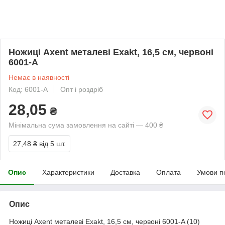
Ножиці Axent металеві Exakt, 16,5 см, червоні
6001-A
Немає в наявності
Код: 6001-A
Опт і роздріб
28,05
₴
Мінімальна сума замовлення на сайті — 400 ₴
27,48 ₴
від 5 шт.
Опис
Характеристики
Доставка
Оплата
Умови п
Опис
Ножиці Axent металеві Exakt, 16,5 см, червоні 6001-A (10)