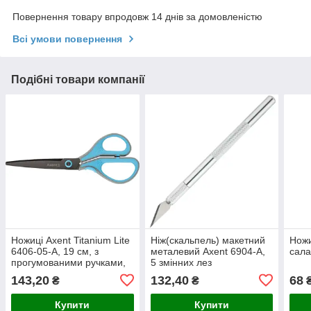
Повернення товару впродовж 14 днів за домовленістю
Всі умови повернення
Подібні товари компанії
Ножиці Axent Titanium Lite
Ніж(скальпель) макетний
Ножи
6406-05-A, 19 см, з
металевий Axent 6904-A,
сала
прогумованими ручками,
5 змінних лез
сіро-блакитні
143,20
132,40
68
₴
₴
Купити
Купити