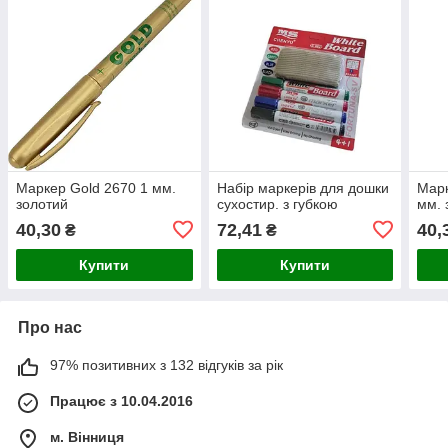
Маркер Gold 2670 1 мм.
Набір маркерів для дошки
Марк
золотий
сухостир. з губкою
мм. 
40,30
72,41
40,
₴
₴
Купити
Купити
Про нас
97% позитивних з 132 відгуків за рік
Працює з 10.04.2016
м. Вінниця