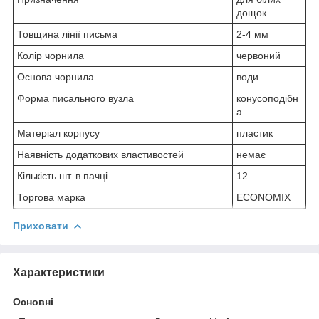
дощок
Товщина лінії письма
2-4 мм
Колір чорнила
червоний
Основа чорнила
води
Форма писального вузла
конусоподібн
а
Матеріал корпусу
пластик
Наявність додаткових властивостей
немає
Кількість шт. в пачці
12
Торгова марка
ECONOMIX
Приховати
Характеристики
Основні