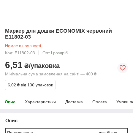
Маркер для дошки ECONOMIX червоний
E11802-03
Немає в наявності
Код: E11802-03
Опт і роздріб
6,51
₴/упаковка
Мінімальна сума замовлення на сайті — 400 ₴
6,02 ₴
від 100 упаковок
Опис
Характеристики
Доставка
Оплата
Умови п
Опис
Призначення
для білих