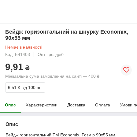
Бейдж горизонтальний на шнурку Economix,
90x55 мм
Немає в наявності
Код: E41403
Опт і роздріб
9,91
₴
Мінімальна сума замовлення на сайті — 400 ₴
6,51 ₴
від 100 шт.
Опис
Характеристики
Доставка
Оплата
Умови п
Опис
Бейдж горизонтальний ТМ Economix. Розмір 90х55 мм,