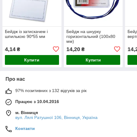
Бейдж із затискачем і
Бейдж на шнурку
Бейд
шпилькою 90*55 мм
горизонтальний (100х80
верт
мм)
4,14
14,20
14,
₴
₴
Купити
Купити
Про нас
97% позитивних з 132 відгуків за рік
Працює з 10.04.2016
м. Вінниця
вул. Лялі Ратушної 106, Вінниця, Україна
Контакти