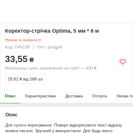
Коректор-стрічка Optima, 5 мм * 8 м
Немає в наявності
Код: O45108
Опт і роздріб
33,55
₴
Мінімальна сума замовлення на сайті — 400 ₴
29,82 ₴
від 288 шт.
Опис
Характеристики
Доставка
Оплата
Умови п
Опис
Для сухого коригування. Поверх відкоригувати текст відразу
можна писати. Зручний у використанні. Для будь-якого