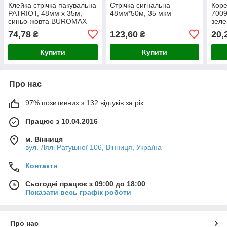
Клейка стрічка пакувальна
Стрічка сигнальна
Коре
PATRIOT, 48мм x 35м,
48мм*50м, 35 мкм
7009
синьо-жовта BUROMAX
зел
74,78
123,60
20,
₴
₴
Купити
Купити
Про нас
97% позитивних з 132 відгуків за рік
Працює з 10.04.2016
м. Вінниця
вул. Лялі Ратушної 106, Вінниця, Україна
Контакти
Сьогодні працює з 09:00 до 18:00
Показати весь графік роботи
Про нас