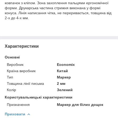
ковпачок з кліпом. Зона захоплення пальцями ергономічної
форми. Друкарська частина стрижня виконана у формі
конуса. Лінія написання чітка, не переривається, товщина від
2-х до 4-х мм.
Характеристики
Основні
Виробник
Economix
Країна виробник
Китай
Тип
Маркер
Товщина лінії письма
2 мм
Колір
Зелений
Користувальницькі характеристики
Призначення
Маркер для білих дощок
Приховати