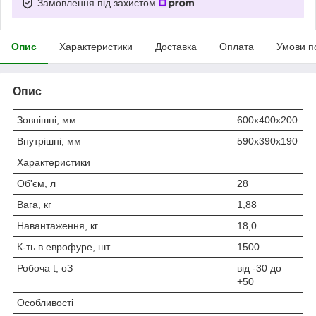
Замовлення під захистом
Опис
Характеристики
Доставка
Оплата
Умови п
Опис
Зовнішні, мм
600х400х200
Внутрішні, мм
590х390х190
Характеристики
Об'єм, л
28
Вага, кг
1,88
Навантаження, кг
18,0
К-ть в еврофуре, шт
1500
Робоча t,
o
З
від -30 до
+50
Особливості