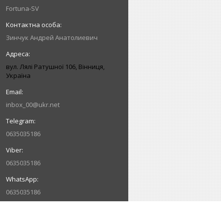
Fortuna-SV
Зинчук Андрей Анатолиевич
вул. Лялі Ратушної 106, Вінниця,
Україна
inbox_00@ukr.net
0635035186
0635035186
0635035186