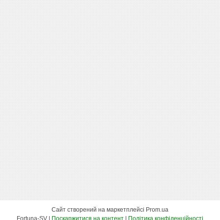
Сайт створений на маркетплейсі
Prom.ua
Fortuna-SV |
Поскаржитися на контент
|
Політика конфіденційності