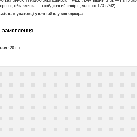
ою картонною твердою обкладинкою, "WiLL". Внутрішній блок — папір офс
червоні; обкладинка — крейдований папір щільністю 170 г./М2).
ькість в упаковці уточнюйте у менеджера.
я замовлення
ння:
20 шт.