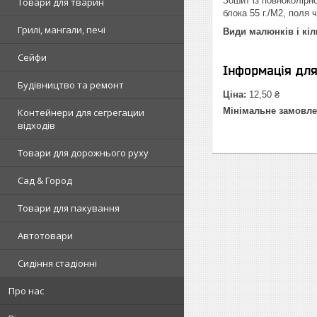
Зошит із повноколірн
Товари для тварин
блока 55 г./М2, поля 
Грилі, мангали, печі
Види малюнків і кіл
Сейфи
Інформація дл
Будівництво та ремонт
Ціна:
12,50 ₴
Мінімальне замовле
Контейнери для сегрегации
відходів
Товари для дорожнього руху
Сад & Город
Товари для пакування
Автотовари
Сидіння стадіонні
Про нас