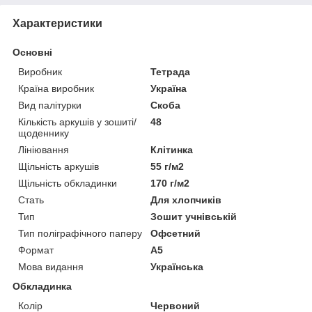
Характеристики
Основні
Виробник
Тетрада
Країна виробник
Україна
Вид палітурки
Скоба
Кількість аркушів у зошиті/
48
щоденнику
Лініювання
Клітинка
Щільність аркушів
55 г/м2
Щільність обкладинки
170 г/м2
Стать
Для хлопчиків
Тип
Зошит учнівській
Тип поліграфічного паперу
Офсетний
Формат
A5
Мова видання
Українська
Обкладинка
Колір
Червоний