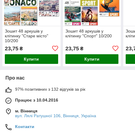
Зошит 48 аркушів у
Зошит 48 аркушів у
Зоши
клітинку "Старе місто"
клітинку "Спорт" 10/200
кліт
10/200
23,75
23,75
23,
₴
₴
Купити
Купити
Про нас
97% позитивних з 132 відгуків за рік
Працює з 10.04.2016
м. Вінниця
вул. Лялі Ратушної 106, Вінниця, Україна
Контакти