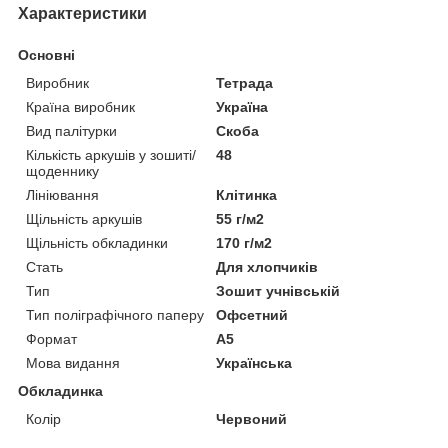
Характеристики
Основні
Виробник
Тетрада
Країна виробник
Україна
Вид палітурки
Скоба
Кількість аркушів у зошиті/
48
щоденнику
Лініювання
Клітинка
Щільність аркушів
55 г/м2
Щільність обкладинки
170 г/м2
Стать
Для хлопчиків
Тип
Зошит учнівській
Тип поліграфічного паперу
Офсетний
Формат
A5
Мова видання
Українська
Обкладинка
Колір
Червоний