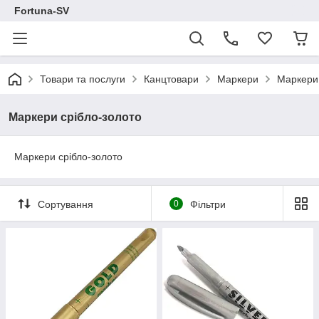
Fortuna-SV
Товари та послуги
Канцтовари
Маркери
Маркери 
Маркери срібло-золото
Маркери срібло-золото
Сортування
0
Фільтри