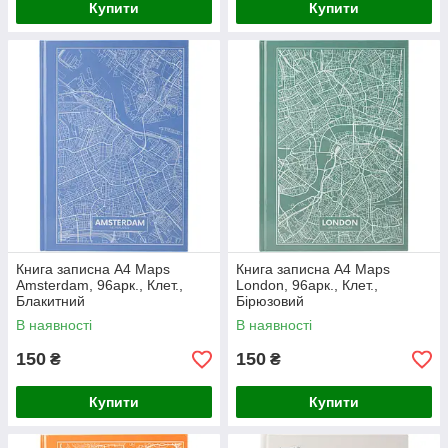
Купити
Купити
Книга записна А4 Maps
Книга записна А4 Maps
Amsterdam, 96арк., Клет.,
London, 96арк., Клет.,
Блакитний
Бірюзовий
В наявності
В наявності
150
150
₴
₴
Купити
Купити