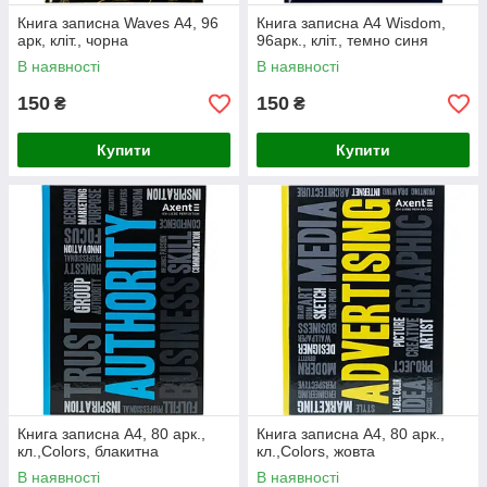
Книга записна Waves А4, 96
Книга записна А4 Wisdom,
арк, кліт., чорна
96арк., кліт., темно синя
В наявності
В наявності
150
150
₴
₴
Купити
Купити
Книга записна А4, 80 арк.,
Книга записна А4, 80 арк.,
кл.,Colors, блакитна
кл.,Colors, жовта
В наявності
В наявності