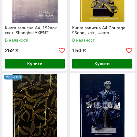
Книга записна А4, 192арк.
Книга записна А4 Courage,
клет. Shanghai AXENT
96арк., кліт., жовта
В наявності
В наявності
252
150
₴
₴
Купити
Купити
Новинка