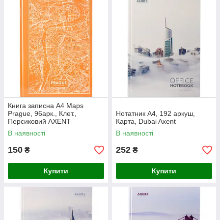
Книга записна А4 Maps
Prague, 96арк., Клет.,
Нотатник А4, 192 аркуш,
Персиковий AXENT
Карта, Dubai Axent
В наявності
В наявності
150
252
₴
₴
Купити
Купити