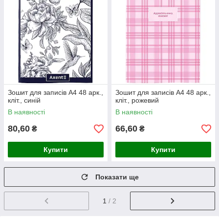
Зошит для записів А4 48 арк.,
Зошит для записів А4 48 арк.,
кліт., синій
кліт., рожевий
В наявності
В наявності
80,60
66,60
₴
₴
Купити
Купити
Показати ще
1
/ 2