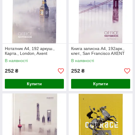
Нотатник А4, 192 аркуш.,
Книга записна А4, 192арк.,
Карта., London, Axent
клет., San Francisco AXENT
В наявності
В наявності
252
252
₴
₴
Купити
Купити