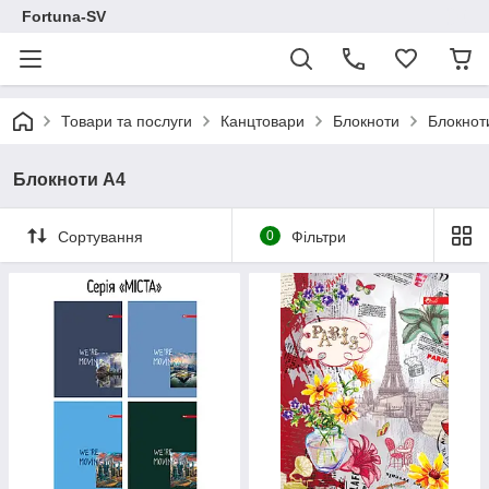
Fortuna-SV
Товари та послуги
Канцтовари
Блокноти
Блокнот
Блокноти А4
Сортування
0
Фільтри