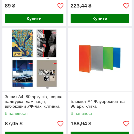
89
223,44
₴
₴
Купити
Купити
Зошит А4, 80 аркушів, тверда
палітурка, ламінація,
Блокнот А4 Флуоресцентна
вибірковий УФ-лак, кілтинка
96 арк. клітка
В наявності
В наявності
87,05
188,94
₴
₴