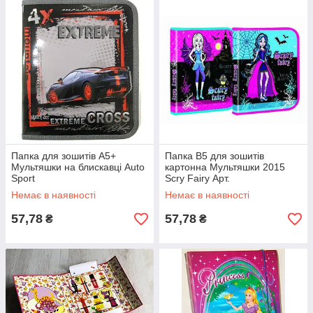
Папка для зошитів А5+
Папка В5 для зошитів
Мультяшки на блискавці Auto
картонна Мультяшки 2015
Sport
Scry Fairy Арт.
Немає в наявності
Немає в наявності
57,78
57,78
₴
₴