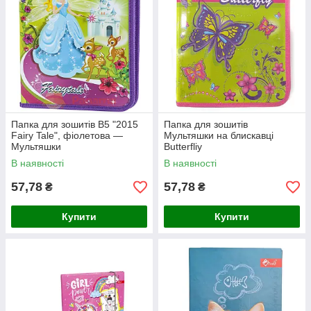
Папка для зошитів B5 "2015
Папка для зошитів
Fairy Tale", фіолетова —
Мультяшки на блискавці
Мультяшки
Butterfliy
В наявності
В наявності
57,78
57,78
₴
₴
Купити
Купити