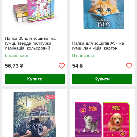
Папка В5 для зошитів, на
гумці, тверда палітурка,
Папка для зошитів А5+ на
ламінація, кольоровий
гумці ламініція, картон
форзац
В наявності
В наявності
56,73
54
₴
₴
Купити
Купити