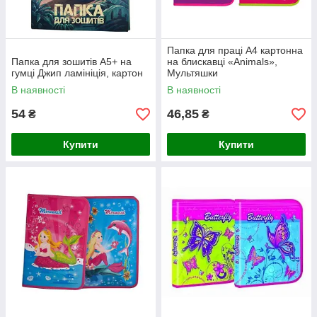
Папка для праці А4 картонна
Папка для зошитів А5+ на
на блискавці «Animals»,
гумці Джип ламініція, картон
Мультяшки
В наявності
В наявності
54
46,85
₴
₴
Купити
Купити