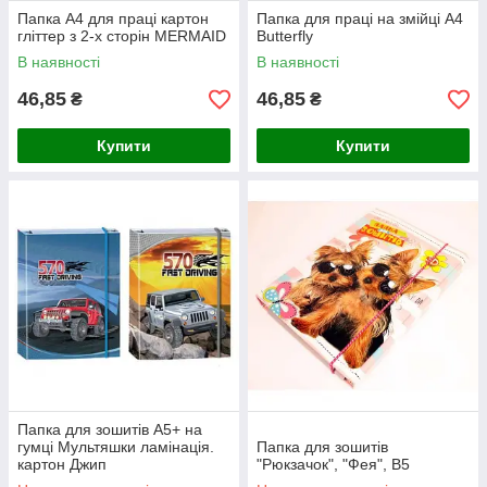
Папка А4 для праці картон
Папка для праці на змійці А4
гліттер з 2-х сторін MERMAID
Butterfly
В наявності
В наявності
46,85
46,85
₴
₴
Купити
Купити
Папка для зошитів А5+ на
гумці Мультяшки ламінація.
Папка для зошитів
картон Джип
"Рюкзачок", "Фея", В5