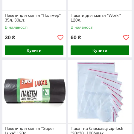
Пакети для сміття "Полімер"
Пакети для сміття "Worki"
35л. 30шт.
120л.
В наявності
В наявності
30
60
₴
₴
Купити
Купити
Пакети для сміття "Super
Пакет на блискавці zip-lock
Luxe" 120л
"20х30" 100/упак.