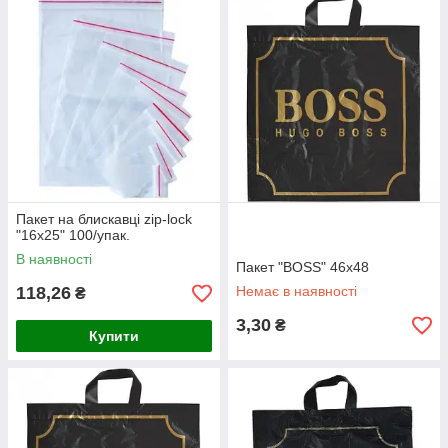
Пакет на блискавці zip-lock
"16х25" 100/упак.
В наявності
Пакет "BOSS" 46х48
118,26
Немає в наявності
₴
3,30
₴
Купити