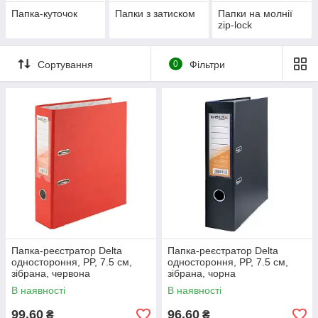
Папка-куточок
Папки з затиском
Папки на молнії
zip-lock
Сортування
0
Фільтри
Папка-реєстратор Delta
Папка-реєстратор Delta
одностороння, PP, 7.5 см,
одностороння, PP, 7.5 см,
зібрана, червона
зібрана, чорна
В наявності
В наявності
99,60
96,60
₴
₴