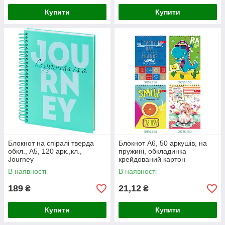
Купити
Купити
Блокнот на спіралі тверда
Блокнот А6, 50 аркушів, на
обкл., А5, 120 арк.,кл.,
пружині, обкладинка
Journey
крейдований картон
В наявності
В наявності
189
21,12
₴
₴
Купити
Купити