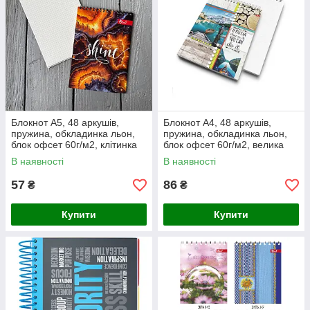
Блокнот А5, 48 аркушів,
Блокнот А4, 48 аркушів,
пружина, обкладинка льон,
пружина, обкладинка льон,
блок офсет 60г/м2, клітинка
блок офсет 60г/м2, велика
ТМ СКАТ
лінійка
В наявності
В наявності
57
86
₴
₴
Купити
Купити