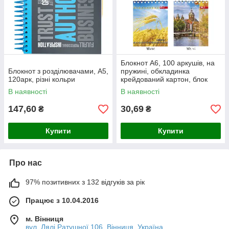
Блокнот А6, 100 аркушів, на
Блокнот з розділювачами, А5,
пружині, обкладинка
120арк, різні кольри
крейдований картон, блок
офсетний 55-60г/м2, клітинка
В наявності
В наявності
147,60
30,69
₴
₴
Купити
Купити
Про нас
97% позитивних з 132 відгуків за рік
Працює з 10.04.2016
м. Вінниця
вул. Лялі Ратушної 106, Вінниця, Україна