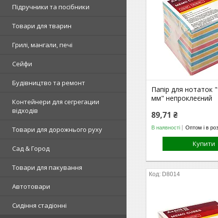
Підручники та посібники
Товари для тварин
Грилі, мангали, печі
Сейфи
Будівництво та ремонт
Папір для нотаток 
мм" непроклеєний
Контейнери для сегрегации
відходів
89,71 ₴
В наявності
Оптом і в ро
Товари для дорожнього руху
Купити
Сад & Город
Товари для пакування
D8014
Автотовари
Сидіння стадіонні