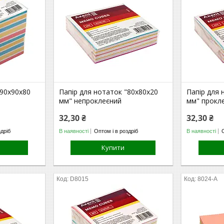
"90х90х80
Папір для нотаток "80х80х20
Папір для 
мм" непроклеєний
мм" прокл
32,30 ₴
32,30 ₴
здріб
В наявності
Оптом і в роздріб
В наявності
Купити
D8015
8024-A