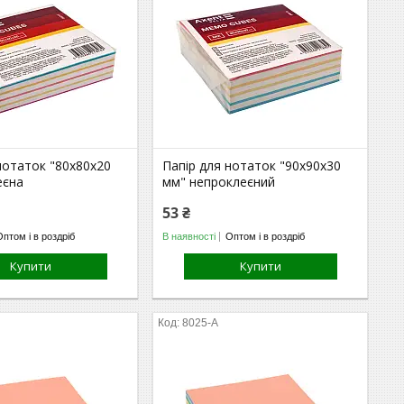
нотаток "80х80х20
Папір для нотаток "90х90х30
еєна
мм" непроклеєний
53 ₴
Оптом і в роздріб
В наявності
Оптом і в роздріб
Купити
Купити
8025-A