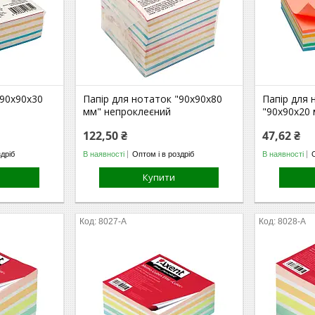
"90х90х30
Папір для нотаток "90х90х80
Папір для
мм" непроклеєний
"90х90х20
122,50 ₴
47,62 ₴
здріб
В наявності
Оптом і в роздріб
В наявності
Купити
8027-A
8028-A