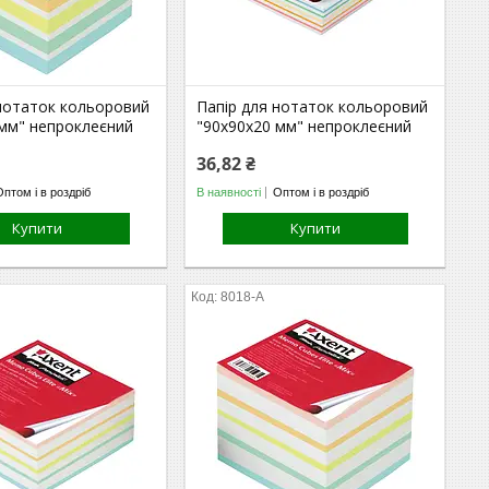
 нотаток кольоровий
Папір для нотаток кольоровий
 мм" непроклеєний
"90х90х20 мм" непроклеєний
36,82 ₴
Оптом і в роздріб
В наявності
Оптом і в роздріб
Купити
Купити
8018-A