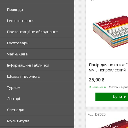
Гірлянди
Led освітлення
Презентаційне обладнання
Госптовари
Чай & Кава
Папір для нотаток 
Інформаційні Таблички
мм", непроклеєний
Школа і творчість
25,90 ₴
Туризм
В наявності
Оптом і в ро
Купити
Ліхтарі
Спецодяг
D8025
Мультитули