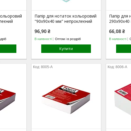
кольоровий
Папір для нотаток кольоровий
Папір для
леєний
"90х90х40 мм" непроклеєний
290х90х40
96,90 ₴
66,08 ₴
здріб
В наявності
Оптом і в роздріб
В наявності
Купити
8005-A
8006-A