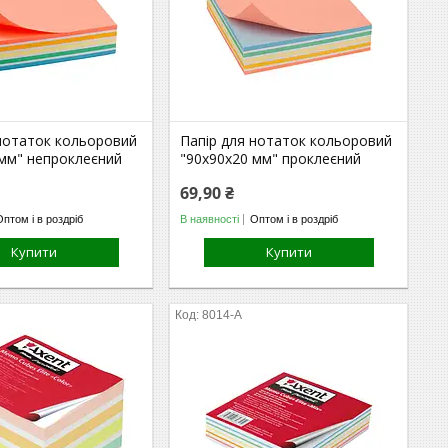
 нотаток кольоровий
Папір для нотаток кольоровий
 мм" непроклеєний
"90х90х20 мм" проклеєний
69,90 ₴
Оптом і в роздріб
В наявності
Оптом і в роздріб
Купити
Купити
8014-A