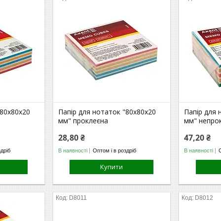
"80х80х20
Папір для нотаток "80х80х20
Папір для 
мм" проклеєна
мм" непро
28,80 ₴
47,20 ₴
здріб
В наявності
Оптом і в роздріб
В наявності
Купити
D8011
D8012