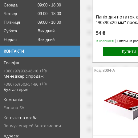
Середа
09:00
18:00
Четвер
09:00
18:00
Папір для нотаток 
"90х90х20 мм" прок
Пʼятниця
09:00
18:00
Субота
Вихідний
54 ₴
Неділя
Вихідний
В наявності
Оптом і в ро
Купити
КОНТАКТИ
10
+380 (97) 932-45-10
8004-A
Менеджер с продаж
10
+380 (63) 503-51-86
Бухгалтерия
Fortuna-SV
Зинчук Андрей Анатолиевич