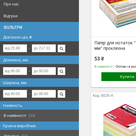
Про нас
Відгуки
ФІЛЬТРИ
Діапазон цін, ₴
Папір для нотаток 
мм" проклеєна
53 ₴
Довжина, мм
В наявності
Оптом і в ро
Купити
Ширина, мм
8026-A
Наявність
В наявності
33
Країна виробник
Україна
33