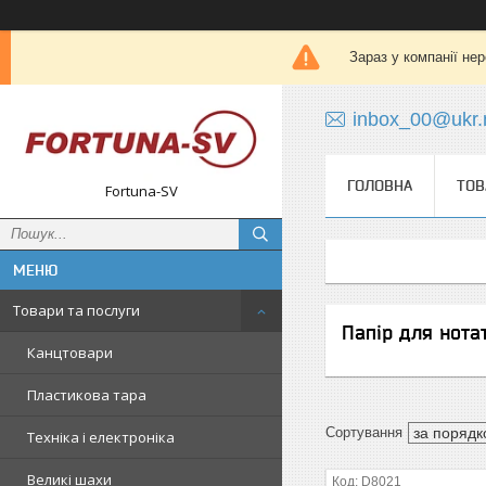
Зараз у компанії не
inbox_00@ukr.
ГОЛОВНА
ТОВ
Fortuna-SV
Товари та послуги
Папір для нота
Канцтовари
Пластикова тара
Техніка і електроніка
Великі шахи
D8021