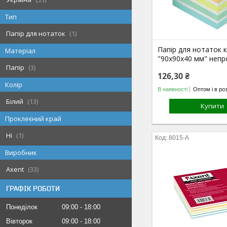
Тип
Папір для нотаток
1
Папір для нотаток 
Матеріал
"90х90х40 мм" непр
Папір
3
126,30 ₴
Колір
В наявності
Оптом і в ро
Білий
13
Купити
Проклеєний край
Ні
1
8015-A
Виробник
Axent
33
ГРАФІК РОБОТИ
Понеділок
09:00
18:00
Вівторок
09:00
18:00