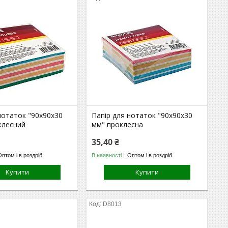
нотаток "90х90х30
Папір для нотаток "90х90х30
клеєний
мм" проклеєна
35,40 ₴
Оптом і в роздріб
В наявності
Оптом і в роздріб
Купити
Купити
D8013