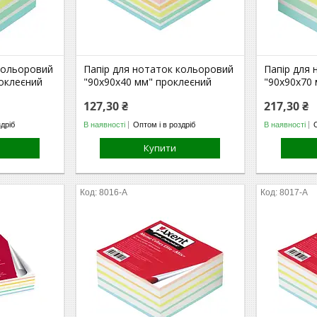
кольоровий
Папір для нотаток кольоровий
Папір для
оклеєний
"90х90х40 мм" проклеєний
"90х90х70
127,30 ₴
217,30 ₴
здріб
В наявності
Оптом і в роздріб
В наявності
Купити
8016-A
8017-A